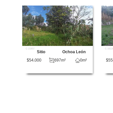
C:21857
C:1622
Sitio
Ochoa León
$54.000
697m²
0m²
$55