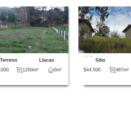
8
C:18719
Terreno
Llacao
Sitio
.000
1200m²
0m²
$44.500
487m²