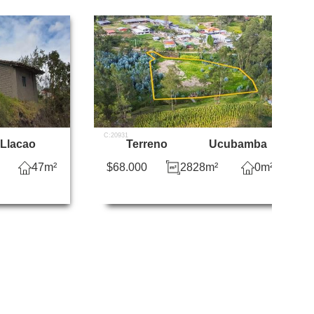
C:20931
Llacao
Terreno
Ucubamba
47m²
$68.000
2828m²
0m²