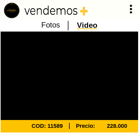
Fotos
Video
COD: 11589
Precio:
228.000