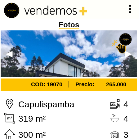
Fotos
COD: 19070
Precio:
265.000
Capulispamba
4
319 m²
4
300 m²
3