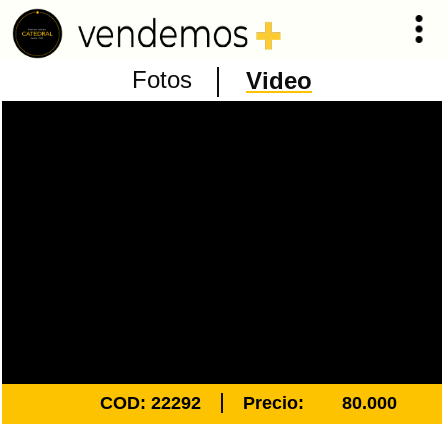
Fotos
Video
COD: 22292
Precio:
80.000