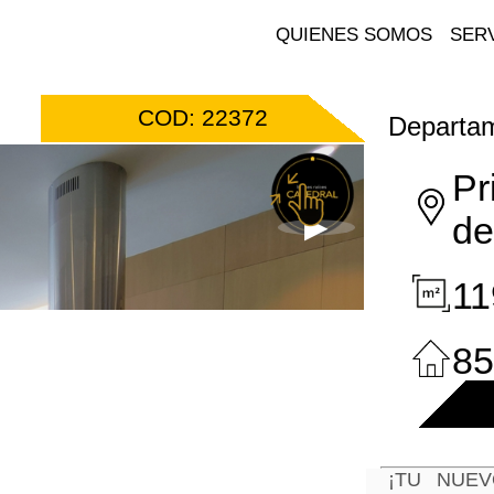
QUIENES SOMOS
SERV
COD: 22372
Departa
Pr
de
11
85