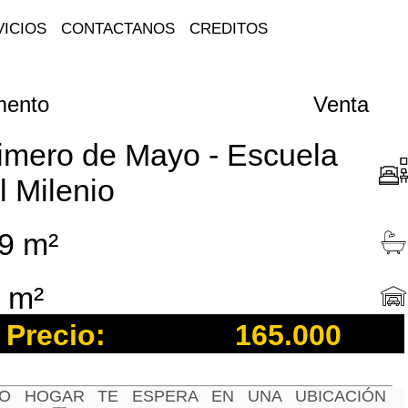
ICIOS
CONTACTANOS
CREDITOS
mento
Venta
imero de Mayo - Escuela
l Milenio
9 m²
 m²
Precio:
165.000