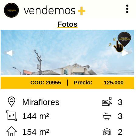
Fotos
COD: 20955
Precio:
125.000
Miraflores
3
144 m²
3
154 m²
2